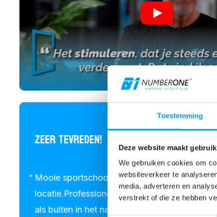
Toestemming
ZEER TEVREDEN!
Deze website maakt gebruik
We gebruiken cookies om cont
websiteverkeer te analyseren
Mooie sportschool gelegen op een prachtige
media, adverteren en analys
locatie.Professionele trainingen. Afwisselen
verstrekt of die ze hebben v
als buiten in het naastgelegen natuurgebied. G