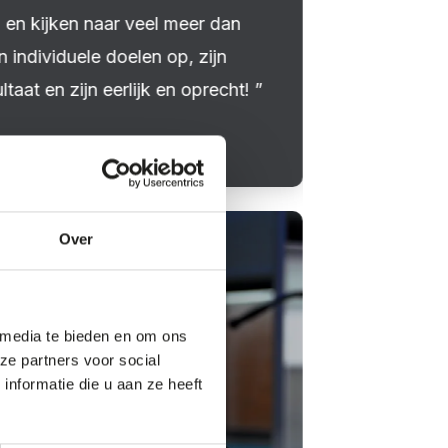
en kijken naar veel meer dan
en individuele doelen op, zijn
taat en zijn eerlijk en oprecht!
Over
ZEER TEV
 media te bieden en om ons
ze partners voor social
nformatie die u aan ze heeft
Een aspect