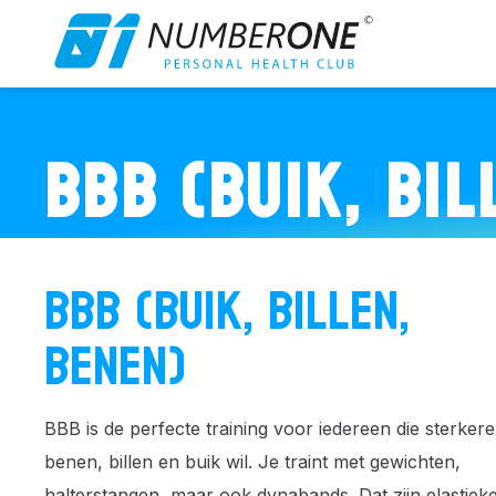
BBB (BUIK, BIL
BBB (BUIK, BILLEN,
BENEN)
BBB is de perfecte training voor iedereen die sterkere
benen, billen en buik wil. Je traint met gewichten,
halterstangen, maar ook dynabands. Dat zijn elastiek