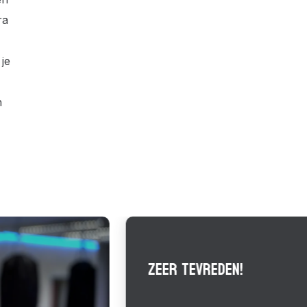
ra
 je
n
ZEER TEVREDEN!