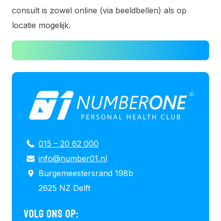
consult is zowel online (via beeldbellen) als op
locatie mogelijk.
015 – 20 62 000
info@number01.nl
Burgemeestersrand 198b
2625 NZ Delft
VOLG ONS OP: