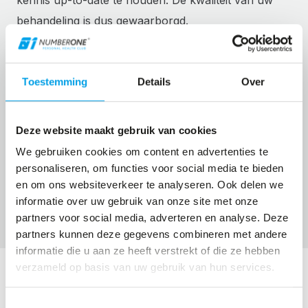
behandeling is dus gewaarborgd.
Toestemming
Details
Over
Wij geloven dat jouw
krachtige basis begint met
Deze website maakt gebruik van cookies
gezonde voeding en een actieve
We gebruiken cookies om content en advertenties te
personaliseren, om functies voor social media te bieden
leefstijl.
en om ons websiteverkeer te analyseren. Ook delen we
informatie over uw gebruik van onze site met onze
partners voor social media, adverteren en analyse. Deze
NEEM CONTACT OP MET MARA
partners kunnen deze gegevens combineren met andere
informatie die u aan ze heeft verstrekt of die ze hebben
verzameld op basis van uw gebruik van hun services.
Toestemmingsselectie