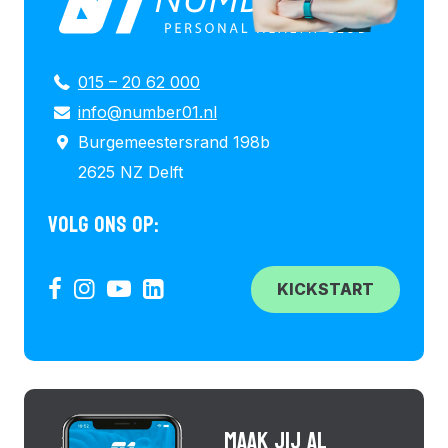
015 – 20 62 000
info@number01.nl
Burgemeestersrand 198b
2625 NZ Delft
VOLG ONS OP:
KICKSTART
MAAK JIJ AL