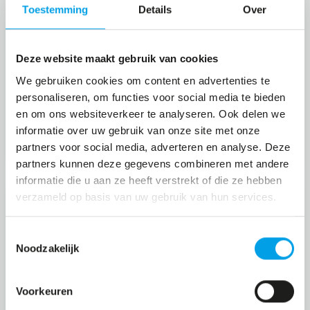
Toestemming
Details
Over
krachtiger. Is een oefening te zwaar of juist te
simpel voor je? Onze trainers helpen je graag
met een alternatief. BBB is écht voor iedereen
Deze website maakt gebruik van cookies
toegankelijk!
We gebruiken cookies om content en advertenties te
personaliseren, om functies voor social media te bieden
en om ons websiteverkeer te analyseren. Ook delen we
informatie over uw gebruik van onze site met onze
LEES MEER
partners voor social media, adverteren en analyse. Deze
partners kunnen deze gegevens combineren met andere
informatie die u aan ze heeft verstrekt of die ze hebben
verzameld op basis van uw gebruik van hun services.
Bootcamp
Toestemmingsselectie
Noodzakelijk
Je weet van tevoren nooit welke training er
op het programma staat. We maken gebruik
Voorkeuren
van 3 disciplines: bootcamp, speedmars en