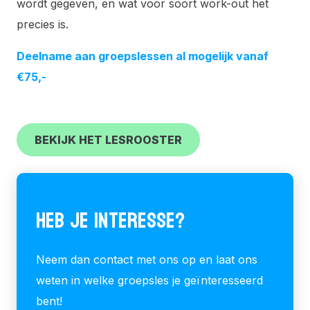
wordt gegeven, en wat voor soort work-out het
precies is.
Deelname aan groepslessen al mogelijk vanaf
€75,-
BEKIJK HET LESROOSTER
HEB JE INTERESSE?
Neem dan contact met ons op en laat ons
weten in welke groepsles je geïnteresseerd
bent!