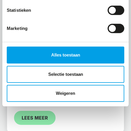
circuittraining. Het doel is om de kracht en het
Statistieken
uithoudingsvermogen te verbeteren door
intense groepstrainingen, gedurende de
Marketing
periode van een uur. Door het sporten in
teamverband, sport je intensiever, dan
wanneer je dit individueel zou doen. Er wordt
Alles toestaan
veel gebruik gemaakt van oefeningen met het
lichaamseigen gewicht en natuurlijke
Selectie toestaan
trainingsmaterialen zoals boomtakken,
autobanden, touwen, munitiekisten en houten
Weigeren
balken.
LEES MEER