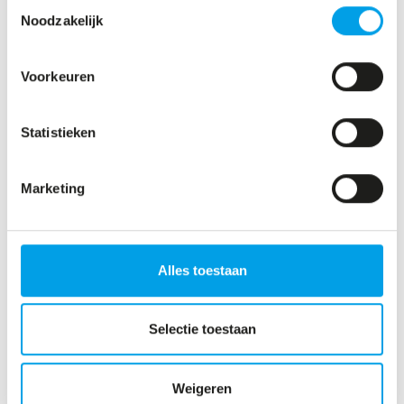
Toestemmingsselectie
Noodzakelijk
VOLGENDE
Voorkeuren
Statistieken
Marketing
Alles toestaan
015 – 20 62 000
info@number01.nl
Burgemeestersrand 198b
Selectie toestaan
2625 NZ Delft
Weigeren
VOLG ONS OP: