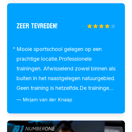
ZEER TEVREDEN!
Mooie sportschool gelegen op een
prachtige locatie.Professionele
trainingen. Afwisselend zowel binnen als
buiten in het naastgelegen natuurgebied.
Geen training is hetzelfde.De trainingen
van Kenny zijn perfect aangepast aan
— Mirjam van der Knaap
het uiterste van je eigen mogelijkheden.
Een gedreven, talentvolle trainer. Zeer
kundig op het gebied van persoonlijke