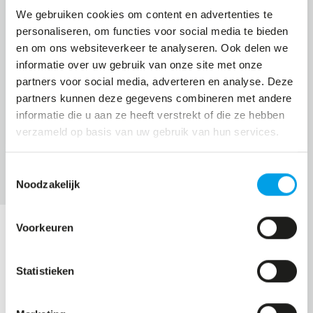
Investeer in vitale werknemers, hogere
We gebruiken cookies om content en advertenties te
(werk)productiviteit en een lager
personaliseren, om functies voor social media te bieden
ziekteverzuim. Ons
Business Health Program
en om ons websiteverkeer te analyseren. Ook delen we
informatie over uw gebruik van onze site met onze
voor bedrijven is maatwerk.
partners voor social media, adverteren en analyse. Deze
partners kunnen deze gegevens combineren met andere
LEES MEER
informatie die u aan ze heeft verstrekt of die ze hebben
verzameld op basis van uw gebruik van hun services.
Toestemmingsselectie
Noodzakelijk
Voorkeuren
Statistieken