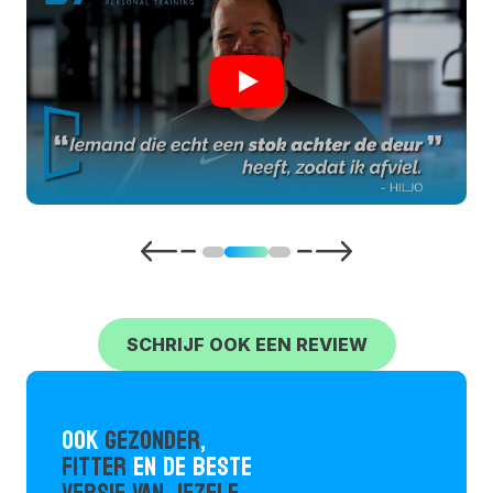
afstemming en aangepaste
voedingsadviezen.De vriendelijke, doch
strenge aanpak en de fijne omgang in
een ontspannen sfeer, maken de
trainingen bij NumberOne elke week
zeer plezierig.Al na 2 maanden
zichtbaar en meetbaar resultaat.
Geweldig! Een aanrader voor iedereen!
SCHRIJF OOK EEN REVIEW
OOK
GEZONDER
,
FITTER
EN DE BESTE