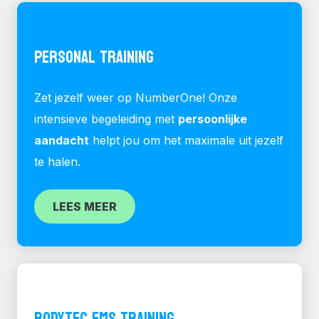
PERSONAL TRAINING
Zet jezelf weer op NumberOne! Onze
intensieve begeleiding met
persoonlijke
aandacht
helpt jou om het maximale uit jezelf
te halen.
LEES MEER
BODYTEC EMS TRAINING