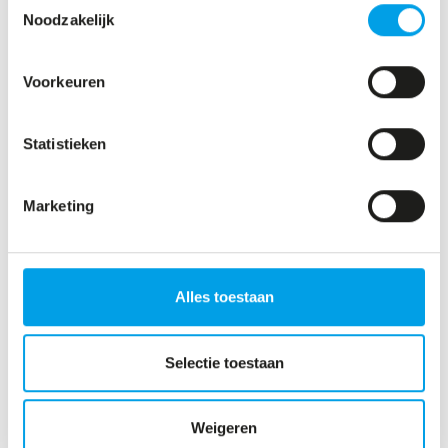
voedingsadviezen.De vriendelijke, doch
Noodzakelijk
strenge aanpak en de fijne omgang in
een ontspannen sfeer, maken de
Voorkeuren
trainingen bij NumberOne elke week
zeer plezierig.Al na 2 maanden
Statistieken
zichtbaar en meetbaar resultaat.
Geweldig! Een aanrader voor iedereen!
Marketing
SCHRIJF OOK EEN REVIEW
Alles toestaan
OOK
GEZONDER
,
Selectie toestaan
FITTER
EN DE BESTE
VERSIE VAN JEZELF
BEREIKEN?
Weigeren