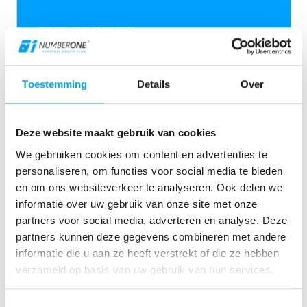
ZEER TEVREDEN!
Toestemming
Details
Over
Mooie sportschool gelegen op een
prachtige locatie.Professionele
trainingen. Afwisselend zowel binnen als
Deze website maakt gebruik van cookies
buiten in het naastgelegen natuurgebied.
We gebruiken cookies om content en advertenties te
personaliseren, om functies voor social media te bieden
Geen training is hetzelfde.De trainingen
en om ons websiteverkeer te analyseren. Ook delen we
van Kenny zijn perfect aangepast aan
informatie over uw gebruik van onze site met onze
— Mirjam van der Knaap
partners voor social media, adverteren en analyse. Deze
het uiterste van je eigen mogelijkheden.
partners kunnen deze gegevens combineren met andere
Een gedreven, talentvolle trainer. Zeer
informatie die u aan ze heeft verstrekt of die ze hebben
kundig op het gebied van persoonlijke
verzameld op basis van uw gebruik van hun services.
afstemming en aangepaste
Toestemmingsselectie