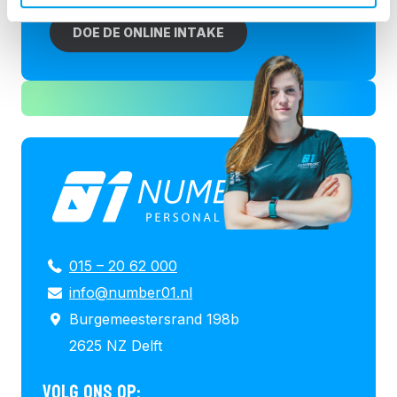
DOE DE ONLINE INTAKE
015 – 20 62 000
info@number01.nl
Burgemeestersrand 198b
2625 NZ Delft
VOLG ONS OP: